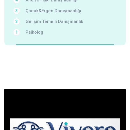
Aile ve İlişki Danışmanlığı
4
Çocuk&Ergen Danışmanlığı
3
Gelişim Temelli Danışmanlık
3
Psikolog
1